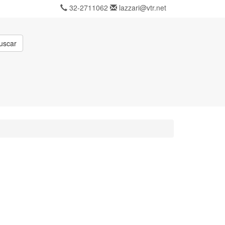
32-2711062
lazzari@vtr.net
uscar