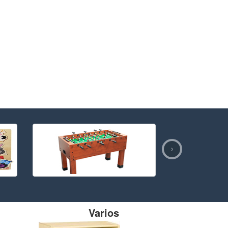
›
Varios