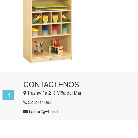
CONTACTENOS
Traslaviña 218 Viña del Mar
ir!
​32-2711062
lazzari@vtr.net