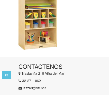
CONTACTENOS
Traslaviña 218 Viña del Mar
ir!
​32-2711062
lazzari@vtr.net