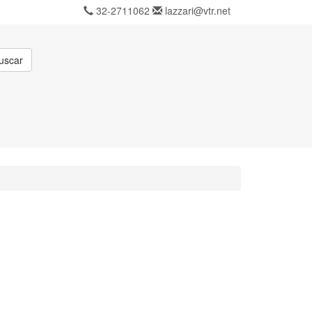
32-2711062
lazzari@vtr.net
uscar